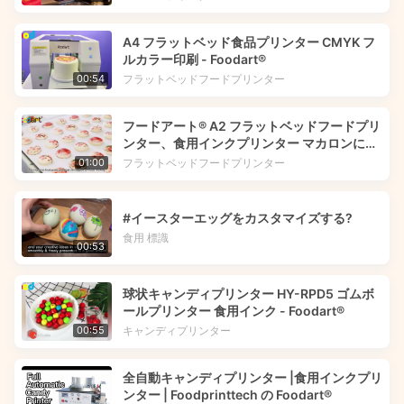
A4 フラットベッド食品プリンター CMYK フ
ルカラー印刷 - Foodart®
フラットベッドフードプリンター
00:54
フードアート® A2 フラットベッドフードプリ
ンター、食用インクプリンター マカロンに花
の画像を印刷 | Foodprinttech
フラットベッドフードプリンター
01:00
#イースターエッグをカスタマイズする?
食用 標識
00:53
球状キャンディプリンター HY-RPD5 ゴムボ
ールプリンター 食用インク - Foodart®
キャンディプリンター
00:55
全自動キャンディプリンター |食用インクプリ
ンター | Foodprinttech の Foodart®