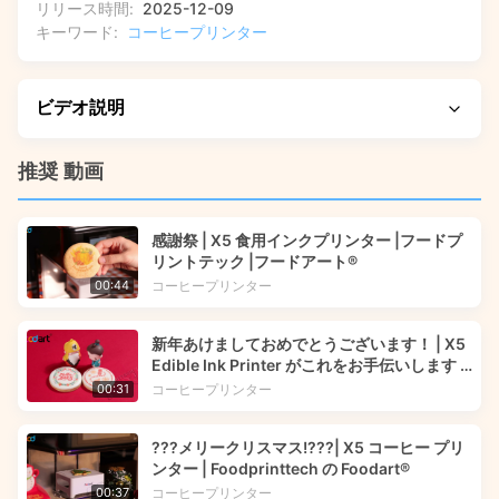
リリース時間:
2025-12-09
キーワード:
コーヒープリンター
ビデオ説明
このソリューションがどのように一般的なワークフローを合
推奨 動画
理化し、信頼性を向上させることができるかを学びましょ
う。このビデオでは、X5 コーヒー プリンター マシンのショ
感謝祭 | X5 食用インクプリンター |フードプ
ーケースを見て、カフェラテのようなコーヒーの泡に一貫し
リントテック |フードアート®
た高解像度の印刷をどのように実現するかを示しています。
コーヒープリンター
00:44
コードをスキャンして写真をアップロードし、膨大なクリエ
イティブ ライブラリから選択するまで、実際のインテリジェ
新年あけましておめでとうございます！ | X5
ントな制作プロセスを確認し、食品店にとって最適なマーケ
Edible Ink Printer がこれをお手伝いします |
ティング ツールとなるポータブルで流行に敏感なデザインを
Foodart® from Foodprinttech
コーヒープリンター
00:31
発見してください。
???メリークリスマス!???| X5 コーヒー プリ
ンター | Foodprinttech の Foodart®
コーヒープリンター
00:37