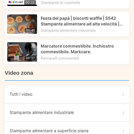
commestibile | Foodart® di Foodprinttech
Stampante di caramelle
00:32
Festa del papà | biscotti waffle | S542
Stampante alimentare ad alta velocità |
Foodprinttech
Stampante alimentare industriale
00:41
Marcatore commestibile. Inchiostro
commestibile. Markcare.
Pennarelli commestibili
00:37
Video zona
Tutti i video
Stampante alimentare industriale
Stampante alimentare a superficie piana