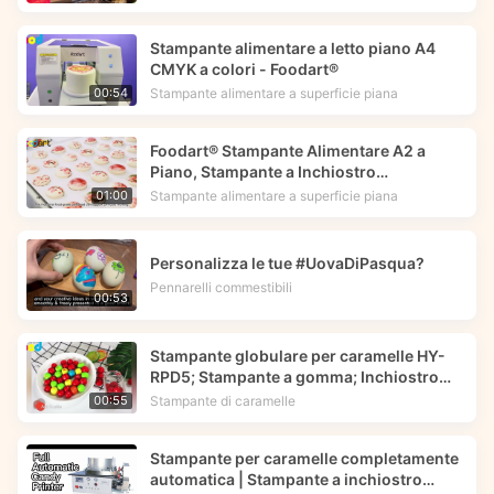
Stampante alimentare a letto piano A4
CMYK a colori - Foodart®
Stampante alimentare a superficie piana
00:54
Foodart® Stampante Alimentare A2 a
Piano, Stampante a Inchiostro
Comestibile Stampa Immagini di Fiori sui
Stampante alimentare a superficie piana
01:00
Macarons | Foodprinttech
Personalizza le tue #UovaDiPasqua?
Pennarelli commestibili
00:53
Stampante globulare per caramelle HY-
RPD5; Stampante a gomma; Inchiostro
commestibile -- Foodart®
Stampante di caramelle
00:55
Stampante per caramelle completamente
automatica | Stampante a inchiostro