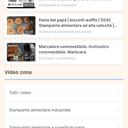
commestibile | Foodart® di Foodprinttech
Stampante di caramelle
00:32
Festa del papà | biscotti waffle | S542
Stampante alimentare ad alta velocità |
Foodprinttech
Stampante alimentare industriale
00:41
Marcatore commestibile. Inchiostro
commestibile. Markcare.
Pennarelli commestibili
00:37
Video zona
Tutti i video
Stampante alimentare industriale
Stampante alimentare a superficie piana