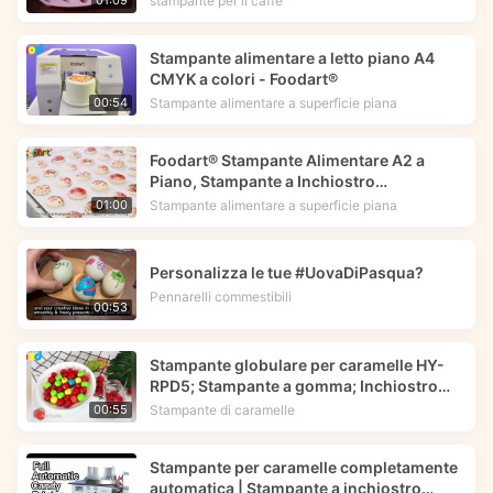
stampante per il caffè
01:09
Stampante alimentare a letto piano A4
CMYK a colori - Foodart®
Stampante alimentare a superficie piana
00:54
Foodart® Stampante Alimentare A2 a
Piano, Stampante a Inchiostro
Comestibile Stampa Immagini di Fiori sui
Stampante alimentare a superficie piana
01:00
Macarons | Foodprinttech
Personalizza le tue #UovaDiPasqua?
Pennarelli commestibili
00:53
Stampante globulare per caramelle HY-
RPD5; Stampante a gomma; Inchiostro
commestibile -- Foodart®
Stampante di caramelle
00:55
Stampante per caramelle completamente
automatica | Stampante a inchiostro