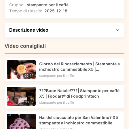
Gruppo:
stampante per il caffè
Tempo di rilascio:
2025-12-18
Descrizione video
Segui una dimostrazione pratica che mette in evidenza i
Video consigliati
punti prestazionali. In questo video, scopri come la
stampante a inchiostro commestibile X5 di Foodart® by
Giorno del Ringraziamento | Stampante a
Foodprinttech può aiutarti a creare splendide decorazioni
inchiostro commestibile X5 |
alimentari personalizzate per le tue celebrazioni di
Foodprinttech | Foodart®
stampante per il caffè
00:44
Capodanno. Impara tecniche pratiche per progettare e
stampare opere d'arte commestibili, visualizza risultati in
???Buon Natale!???| Stampante per caffè
tempo reale e lasciati ispirare per migliorare le tue
X5 | Foodart® di Foodprinttech
presentazioni culinarie festive.
stampante per il caffè
00:37
Hai del cioccolato per San Valentino? X5
stampante a inchiostro commestibile
Foodprinttech