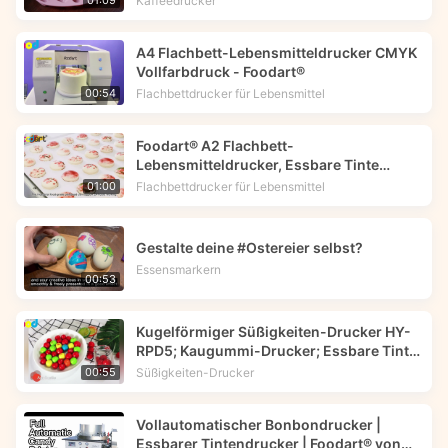
Kaffeedrucker
01:09
A4 Flachbett-Lebensmitteldrucker CMYK
Vollfarbdruck - Foodart®
Flachbettdrucker für Lebensmittel
00:54
Foodart® A2 Flachbett-
Lebensmitteldrucker, Essbare Tinte
Drucker druckt Blumenbild auf
Flachbettdrucker für Lebensmittel
01:00
Makkarons.
Gestalte deine #Ostereier selbst?
Essensmarkern
00:53
Kugelförmiger Süßigkeiten-Drucker HY-
RPD5; Kaugummi-Drucker; Essbare Tinte
-- Foodart®
Süßigkeiten-Drucker
00:55
Vollautomatischer Bonbondrucker |
Essbarer Tintendrucker | Foodart® von