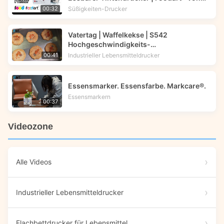
Foodprinttech
Süßigkeiten-Drucker
00:32
Vatertag | Waffelkekse | S542
Hochgeschwindigkeits-
Lebensmitteldrucker | Foodprinttech
Industrieller Lebensmitteldrucker
00:41
Essensmarker. Essensfarbe. Markcare®.
Essensmarkern
00:37
Videozone
Alle Videos
Industrieller Lebensmitteldrucker
Flachbettdrucker für Lebensmittel