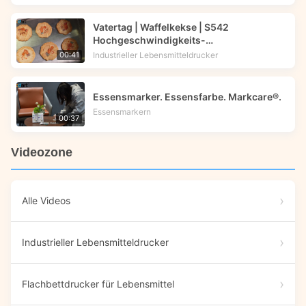
Vatertag | Waffelkekse | S542
Hochgeschwindigkeits-
Lebensmitteldrucker | Foodprinttech
Industrieller Lebensmitteldrucker
00:41
Essensmarker. Essensfarbe. Markcare®.
Essensmarkern
00:37
Videozone
Alle Videos
Industrieller Lebensmitteldrucker
Flachbettdrucker für Lebensmittel