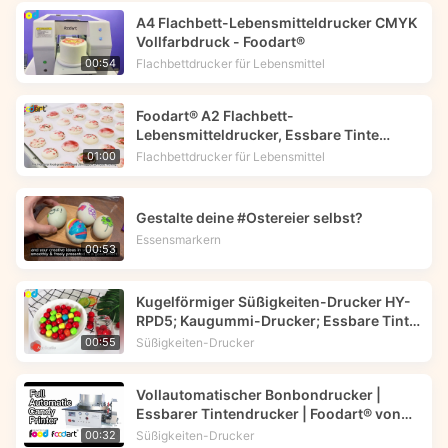
A4 Flachbett-Lebensmitteldrucker CMYK
Vollfarbdruck - Foodart®
Flachbettdrucker für Lebensmittel
00:54
Foodart® A2 Flachbett-
Lebensmitteldrucker, Essbare Tinte
Drucker druckt Blumenbild auf
Flachbettdrucker für Lebensmittel
01:00
Makkarons.
Gestalte deine #Ostereier selbst?
Essensmarkern
00:53
Kugelförmiger Süßigkeiten-Drucker HY-
RPD5; Kaugummi-Drucker; Essbare Tinte
-- Foodart®
Süßigkeiten-Drucker
00:55
Vollautomatischer Bonbondrucker |
Essbarer Tintendrucker | Foodart® von
Foodprinttech
Süßigkeiten-Drucker
00:32