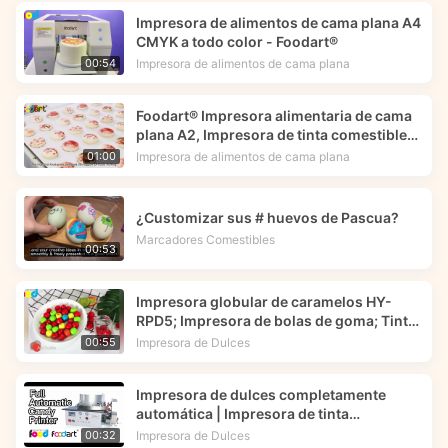
Impresora de alimentos de cama plana A4
CMYK a todo color - Foodart®
Impresora de alimentos de cama plana
00:54
Foodart® Impresora alimentaria de cama
plana A2, Impresora de tinta comestible
imprime imágenes de flores en macarons
Impresora de alimentos de cama plana
01:00
| Foodprinttech
¿Customizar sus # huevos de Pascua?
Marcadores Comestibles
00:53
Impresora globular de caramelos HY-
RPD5; Impresora de bolas de goma; Tinta
comestible -- Foodart®
Impresora de Dulces
00:55
Impresora de dulces completamente
automática | Impresora de tinta
comestible | Foodart® de Foodprinttech
Impresora de Dulces
00:32