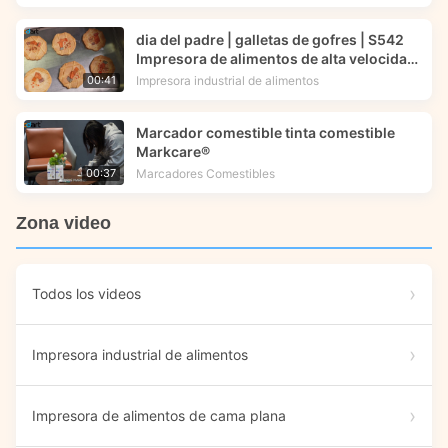
dia del padre | galletas de gofres | S542
Impresora de alimentos de alta velocidad |
Tecnología de impresión alimentaria
Impresora industrial de alimentos
00:41
Marcador comestible tinta comestible
Markcare®
Marcadores Comestibles
00:37
Zona video
Todos los videos
Impresora industrial de alimentos
Impresora de alimentos de cama plana