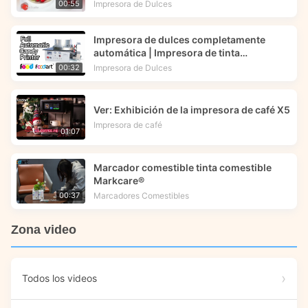
comestible -- Foodart®
Impresora de Dulces
00:55
Impresora de dulces completamente
automática | Impresora de tinta
comestible | Foodart® de Foodprinttech
Impresora de Dulces
00:32
Ver: Exhibición de la impresora de café X5
Impresora de café
01:07
Marcador comestible tinta comestible
Markcare®
Marcadores Comestibles
00:37
Zona video
Todos los videos