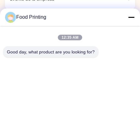
Food Printing
Inicio
Productos
Videos
Sobre nosotros
Control de Calidad
12:35 AM
Contacto
noticias
Visita a la fábrica
Good day, what product are you looking for?
© 2026 Wuhan Food Printing Technology Co., Ltd.. All Rights Reserved.