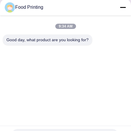
Food Printing
Thuis
Producten
Videos
Over ons
Kwaliteitscontrole
9:34 AM
Contacteer ons
nieuws
Fabrieksreis
Good day, what product are you looking for?
© 2026 Wuhan Food Printing Technology Co., Ltd.. All Rights Reserved.