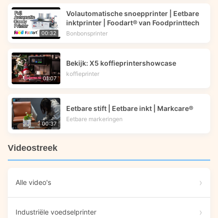
Volautomatische snoepprinter | Eetbare
inktprinter | Foodart® van Foodprinttech
Bonbonsprinter
00:32
Bekijk: X5 koffieprintershowcase
koffieprinter
01:07
Eetbare stift | Eetbare inkt | Markcare®
Eetbare markeringen
00:37
Videostreek
Alle video's
Industriële voedselprinter