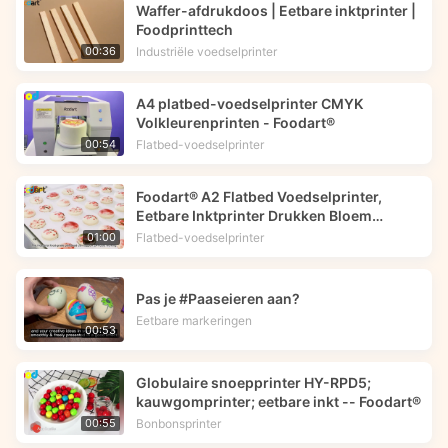
Waffer-afdrukdoos | Eetbare inktprinter |
Foodprinttech
Industriële voedselprinter
00:36
A4 platbed-voedselprinter CMYK
Volkleurenprinten - Foodart®
Flatbed-voedselprinter
00:54
Foodart® A2 Flatbed Voedselprinter,
Eetbare Inktprinter Drukken Bloem
Afbeelding op Macarons | Foodprinttech
Flatbed-voedselprinter
01:00
Pas je #Paaseieren aan?
Eetbare markeringen
00:53
Globulaire snoepprinter HY-RPD5;
kauwgomprinter; eetbare inkt -- Foodart®
Bonbonsprinter
00:55