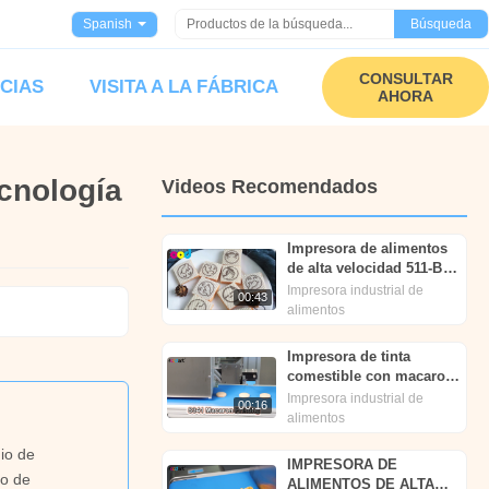
Spanish
Búsqueda
CONSULTAR
ICIAS
VISITA A LA FÁBRICA
AHORA
ecnología
Videos Recomendados
Impresora de alimentos
de alta velocidad 511-B
foodprinttech
Impresora industrial de
00:43
alimentos
Impresora de tinta
comestible con macaron
| Tecnología de
Impresora industrial de
00:16
impresión alimentaria |
alimentos
comidaart®
io de
IMPRESORA DE
so de
ALIMENTOS DE ALTA