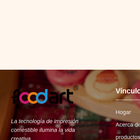
Víncul
Hogar
La tecnología de impresión
Acerca de
comestible ilumina la vida
producto
creativa