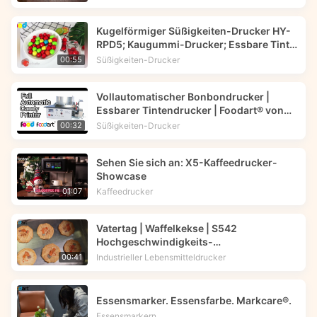
Kugelförmiger Süßigkeiten-Drucker HY-
RPD5; Kaugummi-Drucker; Essbare Tinte
-- Foodart®
Süßigkeiten-Drucker
00:55
Vollautomatischer Bonbondrucker |
Essbarer Tintendrucker | Foodart® von
Foodprinttech
Süßigkeiten-Drucker
00:32
Sehen Sie sich an: X5-Kaffeedrucker-
Showcase
Kaffeedrucker
01:07
Vatertag | Waffelkekse | S542
Hochgeschwindigkeits-
Lebensmitteldrucker | Foodprinttech
Industrieller Lebensmitteldrucker
00:41
Essensmarker. Essensfarbe. Markcare®.
Essensmarkern