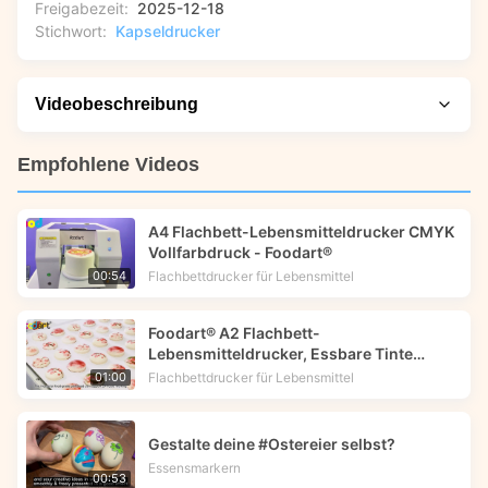
Freigabezeit:
2025-12-18
Stichwort:
Kapseldrucker
Videobeschreibung
Beobachten Sie die Schritt-für-Schritt-Anleitung und sehen
Empfohlene Videos
Sie sich praktische Anwendungsbeispiele der Foodart ®
Empty Hard Capsule Printing Machine 3000V an. Dieses
A4 Flachbett-Lebensmitteldrucker CMYK
Video zeigt, wie die Hochgeschwindigkeitsausrüstung
Vollfarbdruck - Foodart®
wichtige Informationen, einschließlich Zeichen, Muster und
Flachbettdrucker für Lebensmittel
00:54
Marken, auf leere Hartkapseln für die Pharmaindustrie
druckt. Sie erfahren mehr über die Zweifarbendruck- und
Foodart® A2 Flachbett-
Kappenausrichtungstechnologien, die sowohl für den Druck
Lebensmitteldrucker, Essbare Tinte
kleiner als auch großer Chargen geeignet sind.
Drucker druckt Blumenbild auf
Flachbettdrucker für Lebensmittel
01:00
Makkarons.
Gestalte deine #Ostereier selbst?
Essensmarkern
00:53