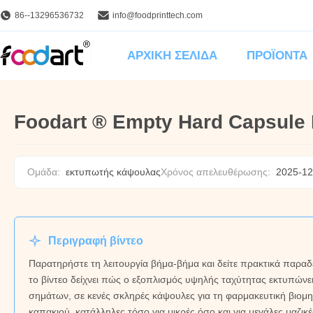
86--13296536732
info@foodprinttech.com
ΑΡΧΙΚΉ ΣΕΛΊΔΑ
ΠΡΟΪΌΝΤΑ
Foodart ® Empty Hard Capsule 
Ομάδα:
εκτυπωτής κάψουλας
Χρόνος απελευθέρωσης:
2025-12
Περιγραφή βίντεο
Παρατηρήστε τη λειτουργία βήμα-βήμα και δείτε πρακτικά παρ
το βίντεο δείχνει πώς ο εξοπλισμός υψηλής ταχύτητας εκτυπών
σημάτων, σε κενές σκληρές κάψουλες για τη φαρμακευτική βιομ
καπακιού, κατάλληλες τόσο για μικρές όσο και για μεγάλες μαζικ