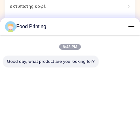
εκτυπωτής καφέ
Βρώσιμοι Μαρκαδόροι
Food Printing
Εκτυπωτής Ζαχαρωτών
8:43 PM
Good day, what product are you looking for?
εκτυπωτής κάψουλας
Έκθεση
Εταιρική εκδήλωση
Αρχική Σελίδα
Προϊόντα
Βίντεο
Σχετικά με εμάς