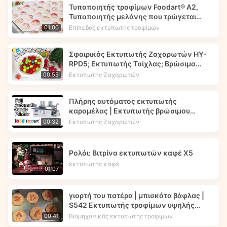
Τυποποιητής τροφίμων Foodart® A2,
Τυποποιητής μελάνης που τρώγεται
Τυπώνει εικόνα λουλουδιών στα
Επίπεδος εκτυπωτής τροφίμων
01:00
μακαρόνια.
Σφαιρικός Εκτυπωτής Ζαχαρωτών HY-
RPD5; Εκτυπωτής Τσίχλας; Βρώσιμα
μελάνια -- Foodart®
Εκτυπωτής Ζαχαρωτών
00:55
Πλήρης αυτόματος εκτυπωτής
καραμέλας | Εκτυπωτής βρώσιμου
μελανιού | Foodart® από την
Εκτυπωτής Ζαχαρωτών
00:32
Foodprinttech
Ρολόι: Βιτρίνα εκτυπωτών καφέ X5
εκτυπωτής καφέ
01:07
γιορτή του πατέρα | μπισκότα βάφλας |
S542 Εκτυπωτής τροφίμων υψηλής
ταχύτητας | Foodprinttech
Βιομηχανικός εκτυπωτής τροφίμων
00:41