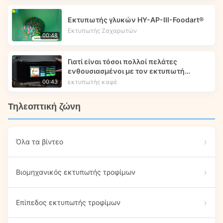
Εκτυπωτής γλυκών HY-AP-III-Foodart®
Εκτυπωτής Ζαχαρωτών
00:48
Γιατί είναι τόσοι πολλοί πελάτες
ενθουσιασμένοι με τον εκτυπωτή
τροφίμων X5 μας;
εκτυπωτής καφέ
00:43
Τηλεοπτική ζώνη
Όλα τα βίντεο
Βιομηχανικός εκτυπωτής τροφίμων
Επίπεδος εκτυπωτής τροφίμων