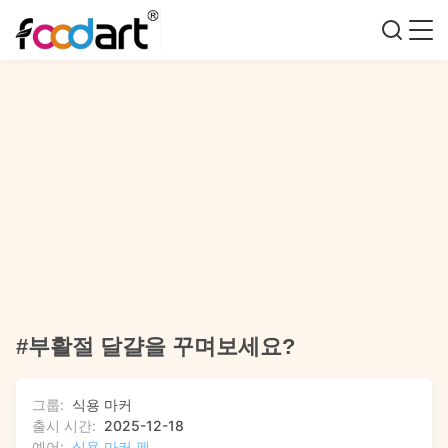
#부활절 달걀을 꾸며보세요?
그룹:
식용 마커
출시 시간:
2025-12-18
예어:
식용 마커 펜