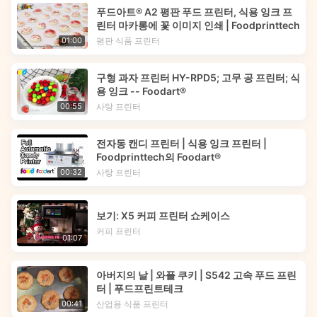
푸드아트® A2 평판 푸드 프린터, 식용 잉크 프
린터 마카롱에 꽃 이미지 인쇄 | Foodprinttech
평판 식품 프린터
01:00
구형 과자 프린터 HY-RPD5; 고무 공 프린터; 식
용 잉크 -- Foodart®
사탕 프린터
00:55
전자동 캔디 프린터 | 식용 잉크 프린터 |
Foodprinttech의 Foodart®
사탕 프린터
00:32
보기: X5 커피 프린터 쇼케이스
커피 프린터
01:07
아버지의 날 | 와플 쿠키 | S542 고속 푸드 프린
터 | 푸드프린트테크
산업용 식품 프린터
00:41