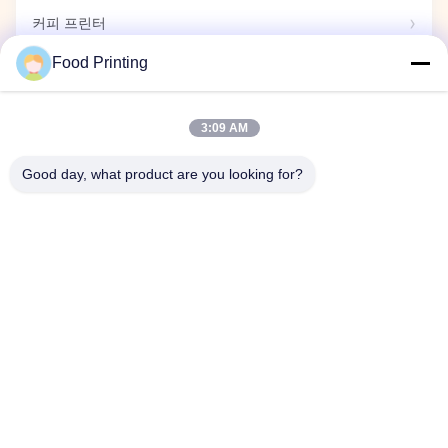
커피 프린터
Food Printing
식용 마커
3:09 AM
사탕 프린터
Good day, what product are you looking for?
캡슐 프린터
전시회
회사 이벤트
홈
제품 소개
동영상
회사 소개
품질 관리
연락처
뉴스
공장 투어