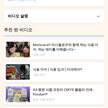
비디오 설명
가장 중요한 기능과 실제 사용 결과를 강조하는 동안 계속 지
추천 된 비디오
켜봐 주시기 바랍니다. 이 비디오에서는 맞춤형 식용 마커 펜
을 사용하여 부활절 달걀, 케이크, 쿠키 등에 생동감 있고 식품
Markcare® 마시멜로우와 함께 먹는 식용 마
에 안전한 장식을 만드는 방법을 보여줍니다. 전문가용 및 DIY
커, 먹는 재미를 더해줍니다~
푸드 아트에 이러한 다용도 마커를 적용하는 단계별 연습을 볼
식용 마커
01:02
수 있습니다.
식용 마커 | 식용 잉크 | 마크케어®
식용 마커
00:37
A4 평판 식품 프린터 CMYK 풀컬러 인쇄 -
Foodart®
평판 식품 프린터
00:54