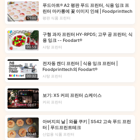
푸드아트® A2 평판 푸드 프린터, 식용 잉크 프
린터 마카롱에 꽃 이미지 인쇄 | Foodprinttech
평판 식품 프린터
01:00
구형 과자 프린터 HY-RPD5; 고무 공 프린터; 식
용 잉크 -- Foodart®
사탕 프린터
00:55
전자동 캔디 프린터 | 식용 잉크 프린터 |
Foodprinttech의 Foodart®
사탕 프린터
00:32
보기: X5 커피 프린터 쇼케이스
커피 프린터
01:07
아버지의 날 | 와플 쿠키 | S542 고속 푸드 프린
터 | 푸드프린트테크
산업용 식품 프린터
00:41