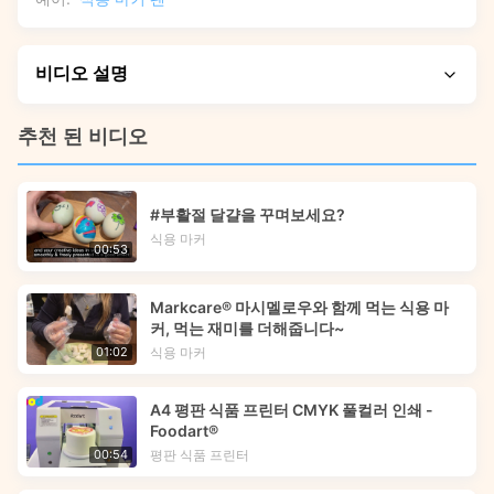
비디오 설명
이 비디오에서는 정확하고 창의적인 케이크 장식을 위해
추천 된 비디오
Markcare® 식용 마커 펜을 사용하는 방법을 보여줍니다. 아이
싱 쿠키, 퐁당 케이크, 마카롱에 생생한 식품 안전 잉크를 적용
하는 실제 단계를 보여 주며 전문가 및 DIY 사용을 위한 안전
#부활절 달걀을 꾸며보세요?
기능과 다양한 색상 옵션을 강조합니다.
식용 마커
00:53
Markcare® 마시멜로우와 함께 먹는 식용 마
커, 먹는 재미를 더해줍니다~
식용 마커
01:02
A4 평판 식품 프린터 CMYK 풀컬러 인쇄 -
Foodart®
평판 식품 프린터
00:54