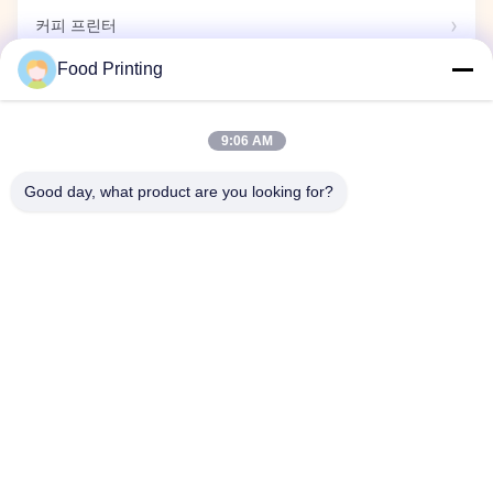
커피 프린터
Food Printing
식용 마커
9:06 AM
사탕 프린터
Good day, what product are you looking for?
캡슐 프린터
전시회
회사 이벤트
홈
제품 소개
동영상
회사 소개
품질 관리
연락처
뉴스
공장 투어