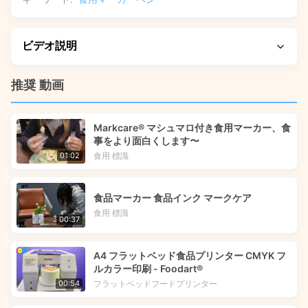
ビデオ説明
最も重要な機能と実際の使用結果を紹介しますので、ご期待
推奨 動画
ください。このビデオでは、カスタマイズ可能な食用マーカ
ー ペンを使用して、イースターエッグ、ケーキ、クッキーな
Markcare® マシュマロ付き食用マーカー、食
どに色鮮やかで食品に安全な装飾を作成する方法を示しま
事をより面白くします〜
す。これらの多用途マーカーをプロおよび DIY のフード ア
食用 標識
01:02
ートに適用する手順を段階的に説明します。
食品マーカー 食品インク マークケア
食用 標識
00:37
A4 フラットベッド食品プリンター CMYK フ
ルカラー印刷 - Foodart®
フラットベッドフードプリンター
00:54