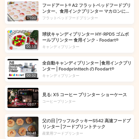
フードアート® A2 フラットベッドフードプリ
ンター、食用インクプリンター マカロンに花
の画像を印刷 | Foodprinttech
フラットベッドフードプリンター
01:00
球状キャンディプリンター HY-RPD5 ゴムボ
ールプリンター 食用インク - Foodart®
キャンディプリンター
00:55
全自動キャンディプリンター |食用インクプリ
ンター | Foodprinttech の Foodart®
キャンディプリンター
00:32
見る: X5 コーヒー プリンター ショーケース
コーヒープリンター
01:07
父の日 |ワッフルクッキーS542 高速フードプ
リンター |フードプリントテック
産業用フードプリンター
00:41