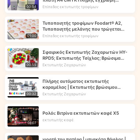
εκτύπωση - Foodart®
Επίπεδος εκτυπωτής τροφίμων
00:54
Τυποποιητής τροφίμων Foodart® A2,
Τυποποιητής μελάνης που τρώγεται
Τυπώνει εικόνα λουλουδιών στα
Επίπεδος εκτυπωτής τροφίμων
01:00
μακαρόνια.
Σφαιρικός Εκτυπωτής Ζαχαρωτών HY-
RPD5; Εκτυπωτής Τσίχλας; Βρώσιμα
μελάνια -- Foodart®
Εκτυπωτής Ζαχαρωτών
00:55
Πλήρης αυτόματος εκτυπωτής
καραμέλας | Εκτυπωτής βρώσιμου
μελανιού | Foodart® από την
Εκτυπωτής Ζαχαρωτών
00:32
Foodprinttech
Ρολόι: Βιτρίνα εκτυπωτών καφέ X5
εκτυπωτής καφέ
01:07
γιορτή του πατέρα | μπισκότα βάφλας |