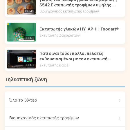
S542 Εκτυπωτής τροφίμων υψηλής
ταχύτητας | Foodprinttech
Βιομηχανικός εκτυπωτής τροφίμων
00:41
Εκτυπωτής γλυκών HY-AP-III-Foodart®
Εκτυπωτής Ζαχαρωτών
00:48
Γιατί είναι τόσοι πολλοί πελάτες
ενθουσιασμένοι με τον εκτυπωτή
τροφίμων X5 μας;
εκτυπωτής καφέ
00:43
Τηλεοπτική ζώνη
Όλα τα βίντεο
Βιομηχανικός εκτυπωτής τροφίμων