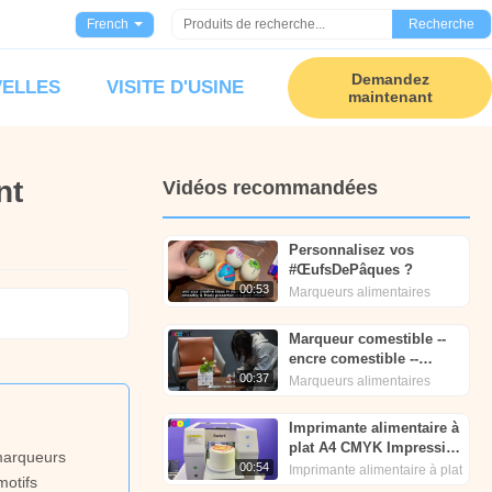
French
Recherche
Demandez
ELLES
VISITE D'USINE
maintenant
nt
Vidéos recommandées
Personnalisez vos
#ŒufsDePâques ?
00:53
Marqueurs alimentaires
Marqueur comestible --
encre comestible --
Markcare
00:37
Marqueurs alimentaires
Imprimante alimentaire à
plat A4 CMYK Impression
 marqueurs
couleur - Foodart®
00:54
Imprimante alimentaire à plat
motifs