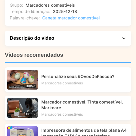
Grupo:
Marcadores comestíveis
Tempo de liberação:
2025-12-18
Palavra-chave:
Caneta marcador comestível
Descrição do vídeo
Explore o que diferencia esta solução em uma
Vídeos recomendados
apresentação fácil de acompanhar. Neste vídeo, você verá
uma demonstração dos marcadores comestíveis
Markcare®, mostrando como eles permitem que
Personalize seus #OvosDePáscoa?
decoradores de bolos e padeiros profissionais criem designs
Marcadores comestíveis
00:53
personalizados em fondant, biscoitos e outras superfícies
comestíveis. Veja como destacamos as opções de cores
Marcador comestível. Tinta comestível.
vibrantes e a construção segura e de qualidade alimentar
Markcare.
que tornam a arte comestível DIY divertida e em
Marcadores comestíveis
00:37
conformidade com os padrões internacionais de segurança
alimentar.
Impressora de alimentos de tela plana A4
Impressão CMYK a cores inteiras -