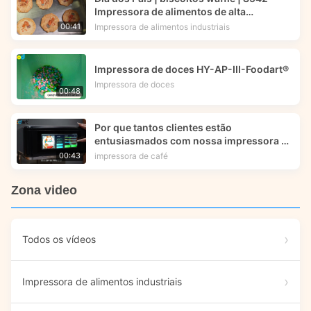
Impressora de alimentos de alta
velocidade | Tecnologia de impressão
Impressora de alimentos industriais
00:41
alimentar
Impressora de doces HY-AP-III-Foodart®
Impressora de doces
00:48
Por que tantos clientes estão
entusiasmados com nossa impressora de
alimentos X5?
impressora de café
00:43
Zona video
Todos os vídeos
Impressora de alimentos industriais