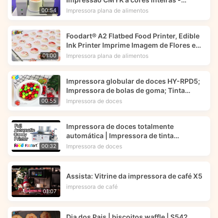
Foodart®
Impressora plana de alimentos
00:54
Foodart® A2 Flatbed Food Printer, Edible
Ink Printer Imprime Imagem de Flores em
Macarrões.
Impressora plana de alimentos
01:00
Impressora globular de doces HY-RPD5;
Impressora de bolas de goma; Tinta
comestível -- Foodart®
Impressora de doces
00:55
Impressora de doces totalmente
automática | Impressora de tinta
comestível | Foodart® da Foodprinttech
Impressora de doces
00:32
Assista: Vitrine da impressora de café X5
impressora de café
01:07
Dia dos Pais | biscoitos waffle | S542