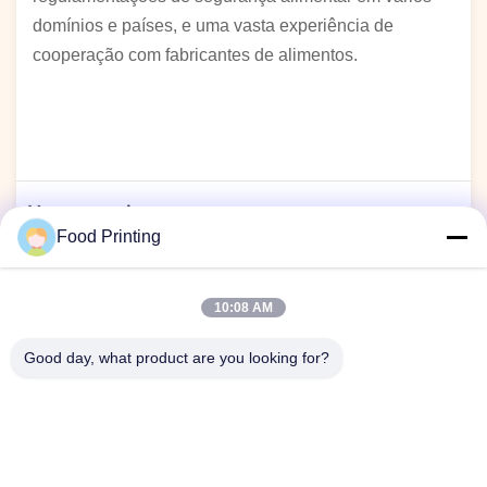
domínios e países, e uma vasta experiência de
cooperação com fabricantes de alimentos.
Nossa equipe
Food Printing
A equipe de P&D proficiente cria novos produtos de acordo
com as demandas do mercado e oferece serviços
10:08 AM
personalizados.
Good day, what product are you looking for?
Nossa fabricação opera sob várias certificações nacionais e
internacionais de autoridade, passando nos Testes de
Terceiros da SGS e ISO22000. Tenha a certeza de que todos
os equipamentos são certificados CE e CQC com patente de
design, e a tinta comestível para as impressoras também