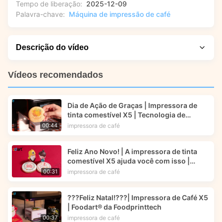
Tempo de liberação:
2025-12-09
Palavra-chave:
Máquina de impressão de café
Descrição do vídeo
Saiba como esta solução pode simplificar fluxos de trabalho
Vídeos recomendados
típicos e melhorar a confiabilidade. Neste vídeo, assista a
uma vitrine da impressora de café X5, demonstrando como
Dia de Ação de Graças | Impressora de
ela consegue impressões consistentes e de alta definição
tinta comestível X5 | Tecnologia de
em espuma de café, como café com leite. Veja o processo
impressão alimentar | Foodart®
impressora de café
00:44
de produção inteligente em ação, desde a digitalização de
um código para fazer upload de imagens até a seleção em
Feliz Ano Novo! | A impressora de tinta
uma vasta biblioteca criativa, e descubra seu design portátil
comestível X5 ajuda você com isso |
e moderno que o torna uma ferramenta de marketing ideal
Foodart® da Foodprinttech
impressora de café
00:31
para lojas de alimentos.
???Feliz Natal!???| Impressora de Café X5
| Foodart® da Foodprinttech
impressora de café
00:37