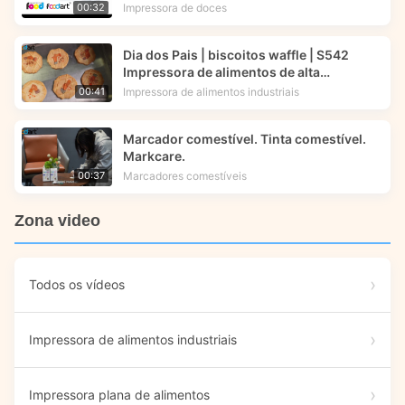
comestível | Foodart® da Foodprinttech
Impressora de doces
00:32
Dia dos Pais | biscoitos waffle | S542
Impressora de alimentos de alta
velocidade | Tecnologia de impressão
Impressora de alimentos industriais
00:41
alimentar
Marcador comestível. Tinta comestível.
Markcare.
Marcadores comestíveis
00:37
Zona video
Todos os vídeos
Impressora de alimentos industriais
Impressora plana de alimentos