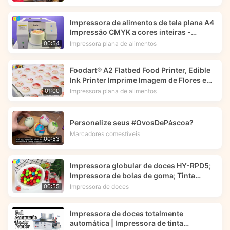
Impressora de alimentos de tela plana A4
Impressão CMYK a cores inteiras -
Foodart®
Impressora plana de alimentos
00:54
Foodart® A2 Flatbed Food Printer, Edible
Ink Printer Imprime Imagem de Flores em
Macarrões.
Impressora plana de alimentos
01:00
Personalize seus #OvosDePáscoa?
Marcadores comestíveis
00:53
Impressora globular de doces HY-RPD5;
Impressora de bolas de goma; Tinta
comestível -- Foodart®
Impressora de doces
00:55
Impressora de doces totalmente
automática | Impressora de tinta