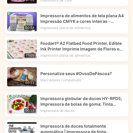
impressora de café
01:09
Impressora de alimentos de tela plana A4
Impressão CMYK a cores inteiras -
Foodart®
Impressora plana de alimentos
00:54
Foodart® A2 Flatbed Food Printer, Edible
Ink Printer Imprime Imagem de Flores em
Macarrões.
Impressora plana de alimentos
01:00
Personalize seus #OvosDePáscoa?
Marcadores comestíveis
00:53
Impressora globular de doces HY-RPD5;
Impressora de bolas de goma; Tinta
comestível -- Foodart®
Impressora de doces
00:55
Impressora de doces totalmente
automática | Impressora de tinta