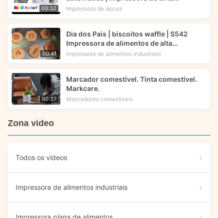
comestível | Foodart® da Foodprinttech
Impressora de doces
00:32
Dia dos Pais | biscoitos waffle | S542
Impressora de alimentos de alta
velocidade | Tecnologia de impressão
Impressora de alimentos industriais
00:41
alimentar
Marcador comestível. Tinta comestível.
Markcare.
Marcadores comestíveis
00:37
Zona video
Todos os vídeos
Impressora de alimentos industriais
Impressora plana de alimentos