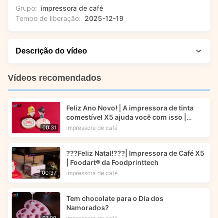
Grupo:
impressora de café
Tempo de liberação:
2025-12-19
Descrição do vídeo
Assista a esta visão geral para descobrir por que muitos
Vídeos recomendados
profissionais prestam atenção a essa abordagem. Neste
vídeo, você verá como a impressora de tinta comestível X5
Feliz Ano Novo! | A impressora de tinta
da Foodprinttech transforma sobremesas de Ação de
comestível X5 ajuda você com isso |
Graças em arte comestível impressionante. Demonstramos
Foodart® da Foodprinttech
impressora de café
00:31
o processo passo a passo de criação de designs complexos
em bolos, biscoitos e muito mais, mostrando a precisão e os
???Feliz Natal!???| Impressora de Café X5
resultados vibrantes que tornam essa tecnologia a favorita
| Foodart® da Foodprinttech
entre os especialistas culinários.
impressora de café
00:37
Tem chocolate para o Dia dos
Namorados?