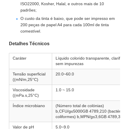
ISO22000, Kosher, Halal, e outros mais de 10
padrões;
O custo da tinta é baixo, que pode ser impresso em
200 peças de papel A4 para cada 100ml de tinta
comestível.
Detalhes Técnicos
Caráter
Líquido colorido transparente, clarificad
sem impurezas
Tensão superficial
20.0~60.0
((mN/m,25°C)
Viscosidade
1.0 ~ 15.0
((mPa.s,25°C)
Índice microbiano
(Número total de colónias)
b,CFU/g≤5000GB 4789,210 (bactérias
coliformes) b,MPN/g≤3,6GB 4789,3
Valor de pH
5.0~9.0