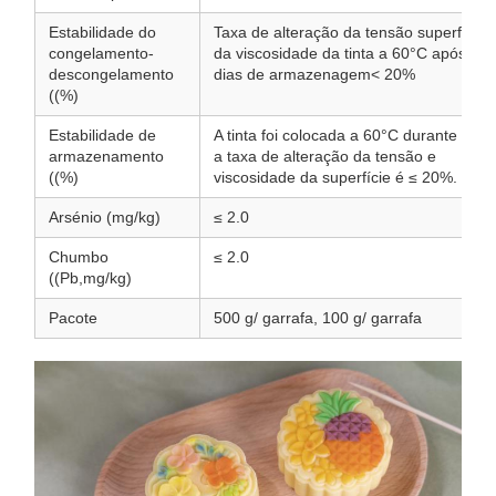
Estabilidade do
Taxa de alteração da tensão superficial 
congelamento-
da viscosidade da tinta a 60°C após set
descongelamento
dias de armazenagem< 20%
((%)
Estabilidade de
A tinta foi colocada a 60°C durante 7 di
armazenamento
a taxa de alteração da tensão e
((%)
viscosidade da superfície é ≤ 20%.
Arsénio (mg/kg)
≤ 2.0
Chumbo
≤ 2.0
((Pb,mg/kg)
Pacote
500 g/ garrafa, 100 g/ garrafa