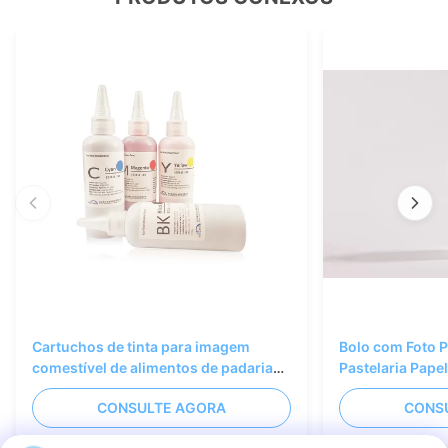
Cartuchos de tinta para imagem
Bolo com Foto 
comestível de alimentos de padaria
Pastelaria Pape
Arte de confeitaria
Tinta Comestíve
CONSULTE AGORA
CONS
Cor