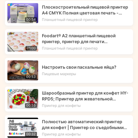
Плоскостроительный пищевой принтер
А4 CMYK Полная цветовая печать -
Foodart®
Планшетный пищевой принтер
00:54
Foodart® A2 планшетный пищевой
принтер, принтер для печати
съедобными чернилами изображений
Планшетный пищевой принтер
01:00
цветов на макарунах | Foodprinttech
Настроить свои пасхальные яйца?
Пищевые маркеры
00:53
Шарообразный принтер для конфет HY-
RPD5; Принтер для жевательной
резинки; Съедобные чернила -- Foodart®
Принтер для конфеты
00:55
Полностью автоматический принтер
для конфет | Принтер со съедобными
чернилами | Foodart® от Foodprinttech
Принтер для конфеты
00:32