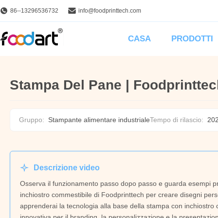
86--13296536732
info@foodprinttech.com
CASA
PRODOTTI
Stampa Del Pane | Foodprinttec
Gruppo:
Stampante alimentare industriale
Tempo di rilascio:
20
Descrizione video
Osserva il funzionamento passo dopo passo e guarda esempi prati
inchiostro commestibile di Foodprinttech per creare disegni person
apprenderai la tecnologia alla base della stampa con inchiostro
innovativa per il branding, la personalizzazione e la presentazion