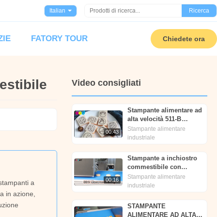
Italian
Ricerca
ZIE
FATORY TOUR
Chiedete ora
stibile
Video consigliati
Stampante alimentare ad
alta velocità 511-B
foodprinttech
Stampante alimentare
00:43
industriale
Stampante a inchiostro
commestibile con
macaron | Foodprinttech
Stampante alimentare
00:16
 stampanti a
| Foodart®
industriale
a in azione,
uzione
STAMPANTE
ALIMENTARE AD ALTA