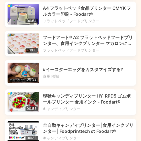
A4 フラットベッド食品プリンター CMYK フ
ルカラー印刷 - Foodart®
フラットベッドフードプリンター
00:54
フードアート® A2 フラットベッドフードプリ
ンター、食用インクプリンター マカロンに花
の画像を印刷 | Foodprinttech
フラットベッドフードプリンター
01:00
#イースターエッグをカスタマイズする?
食用 標識
00:53
球状キャンディプリンター HY-RPD5 ゴムボ
ールプリンター 食用インク - Foodart®
キャンディプリンター
00:55
全自動キャンディプリンター |食用インクプリ
ンター | Foodprinttech の Foodart®
キャンディプリンター
00:32