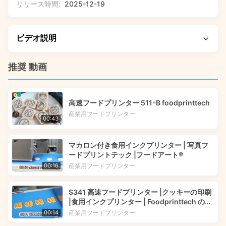
リリース時間:
2025-12-19
ビデオ説明
段階的な操作を観察し、実際の使用例を確認してください。
推奨 動画
このビデオでは、Foodprinttech の食用インク プリンターを
使用して、パンやその他の食品にカスタム デザインを作成す
る方法を示します。実際の印刷プロセスを見て、食用インク
高速フードプリンター 511-B foodprinttech
印刷の背後にある技術について学び、企業がこの革新的なソ
産業用フードプリンター
00:43
リューションをブランディング、パーソナライゼーション、
創造的な食品のプレゼンテーションにどのように使用できる
マカロン付き食用インクプリンター | 写真フ
かを発見します。
ードプリントテック |フードアート®
産業用フードプリンター
00:16
S341 高速フードプリンター |クッキーの印刷
|食用インクプリンター | Foodprinttech の
Foodart®
産業用フードプリンター
00:14