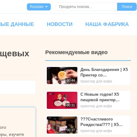
Russian
Поиск
НЫЕ ДАННЫЕ
НОВОСТИ
НАША ФАБРИКА
ищевых
Рекомендуемые видео
День Благодарения | X5
Принтер со
съедобными чернилами
00:44
принтер для кофе
| Фудпринттек | Фуарт®
С Новым годом! X5
пищевой принтер
поможет вам с этим.
00:31
принтер для кофе
Foodart® от
Foodprinttech
???Счастливого
Рождества!??? | X5
ого
Кофейный принтер |
00:37
принтер для кофе
ры, изучите
Foodart® от