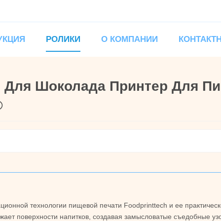
УКЦИЯ
РОЛИКИ
О КОМПАНИИ
КОНТАКТ
р Для Шоколада Принтер Для П
®
ционной технологии пищевой печати Foodprinttech и ее практическ
жает поверхности напитков, создавая замысловатые съедобные узо