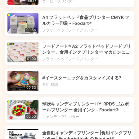
コーヒープリンター
00:37
A4 フラットベッド食品プリンター CMYK フ
ルカラー印刷 - Foodart®
フラットベッドフードプリンター
00:54
フードアート® A2 フラットベッドフードプリ
ンター、食用インクプリンター マカロンに花
の画像を印刷 | Foodprinttech
フラットベッドフードプリンター
01:00
#イースターエッグをカスタマイズする?
食用 標識
00:53
球状キャンディプリンター HY-RPD5 ゴムボ
ールプリンター 食用インク - Foodart®
キャンディプリンター
00:55
全自動キャンディプリンター |食用インクプリ
ンター | Foodprinttech の Foodart®