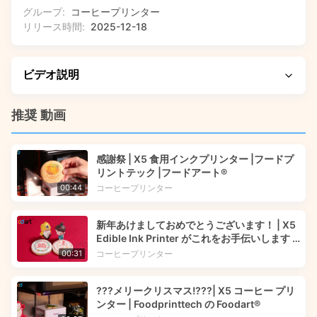
グループ:
コーヒープリンター
リリース時間:
2025-12-18
ビデオ説明
この短いプレゼンテーションでは、Foodprinttech の革新的
推奨 動画
な食品印刷技術とその実際のアプリケーションの背後にある
ストーリーを説明します。当社の X5 コーヒー プリンターが
感謝祭 | X5 食用インクプリンター |フードプ
複雑な食用デザインで飲料の表面をどのように変えるのか、
リントテック |フードアート®
製菓業界向けのチョコレート印刷機能を探求するのか、当社
コーヒープリンター
00:44
の食用インク プリンターがどのようにして見事なフード ア
ートを作成するのかをご覧ください。国際標準のスマート工
新年あけましておめでとうございます！ | X5
業団地を歩き回り、当社の FDA、FSSC、および HALAL 認
Edible Ink Printer がこれをお手伝いします |
定ソリューションが工場の生産ラインやデスクトップ アプリ
Foodart® from Foodprinttech
コーヒープリンター
00:31
ケーション全体で世界の食品業界のリーダーにどのように役
立つかを説明します。
???メリークリスマス!???| X5 コーヒー プリ
ンター | Foodprinttech の Foodart®