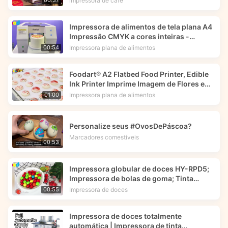
impressora de café
00:37
Impressora de alimentos de tela plana A4
Impressão CMYK a cores inteiras -
Foodart®
Impressora plana de alimentos
00:54
Foodart® A2 Flatbed Food Printer, Edible
Ink Printer Imprime Imagem de Flores em
Macarrões.
Impressora plana de alimentos
01:00
Personalize seus #OvosDePáscoa?
Marcadores comestíveis
00:53
Impressora globular de doces HY-RPD5;
Impressora de bolas de goma; Tinta
comestível -- Foodart®
Impressora de doces
00:55
Impressora de doces totalmente
automática | Impressora de tinta