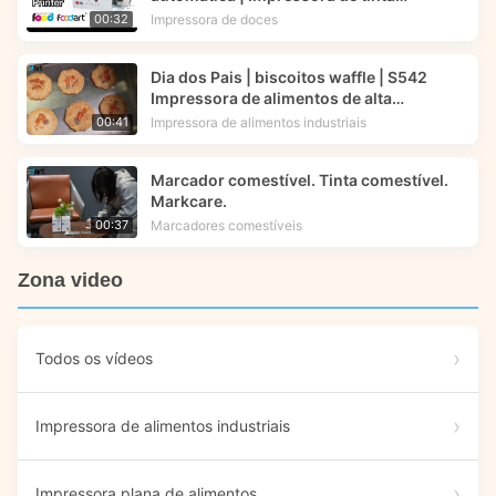
comestível | Foodart® da Foodprinttech
Impressora de doces
00:32
Dia dos Pais | biscoitos waffle | S542
Impressora de alimentos de alta
velocidade | Tecnologia de impressão
Impressora de alimentos industriais
00:41
alimentar
Marcador comestível. Tinta comestível.
Markcare.
Marcadores comestíveis
00:37
Zona video
Todos os vídeos
Impressora de alimentos industriais
Impressora plana de alimentos