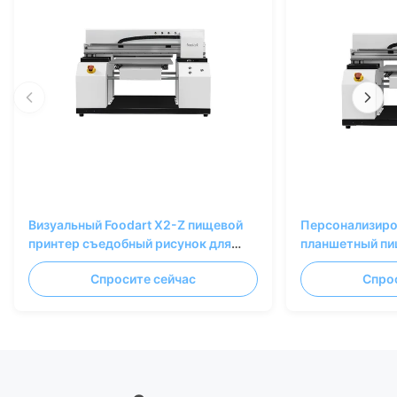
Визуальный Foodart X2-Z пищевой
Персонализиро
принтер съедобный рисунок для
планшетный пи
пекарей
печати съедоб
Спросите сейчас
Спро
пекарен