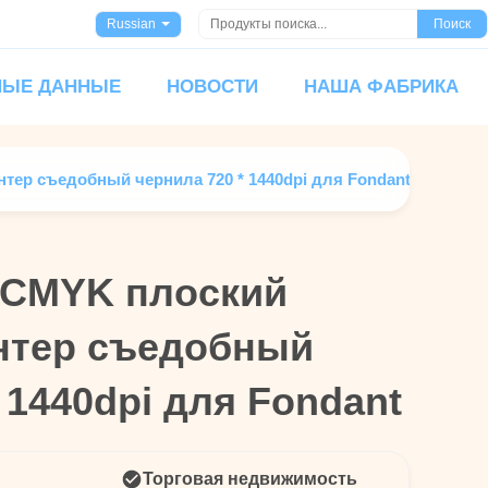
Russian
Поиск
НЫЕ ДАННЫЕ
НОВОСТИ
НАША ФАБРИКА
ер съедобный чернила 720 * 1440dpi для Fondant
 CMYK плоский
 CMYK плоский
нтер съедобный
нтер съедобный
 1440dpi для Fondant
 1440dpi для Fondant
Торговая недвижимость