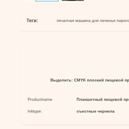
Теги:
мажный принтер
печатная машина для печенья пирогов
Выделить:
CMYK плоский пищевой п
Productname:
Планшетный пищевой пр
Inktype:
съестные чернила