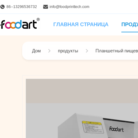
86--13296536732
info@foodprinttech.com
ГЛАВНАЯ СТРАНИЦА
ПРОД
Дом
продукты
Планшетный пищев