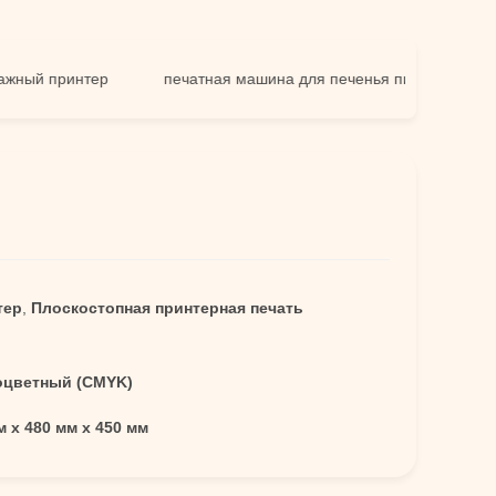
 принтер
печатная машина для печенья пирогов
прин
тер
,
Плоскостопная принтерная печать
оцветный (CMYK)
м х 480 мм х 450 мм