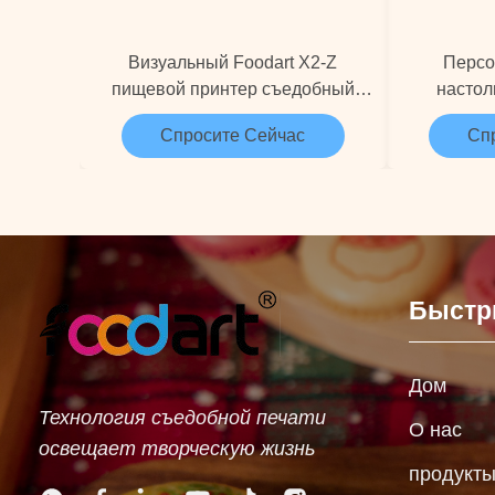
Визуальный Foodart X2-Z
Персо
пищевой принтер съедобный
насто
рисунок для пекарей
пищевой 
Спросите Сейчас
Сп
съедобн
Быстр
Дом
Технология съедобной печати
О нас
освещает творческую жизнь
продукт