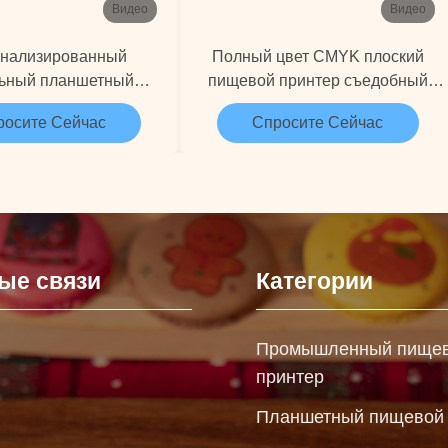
Видео
Видео
нализированный
Полный цвет CMYK плоский
льный планшетный
пищевой принтер съедобный
принтер для печати
чернила 720 * 1440dpi для
росите Сейчас
Спросите Сейчас
ых изображений для
Fondant
пекарен
ые связи
Категории
Промышленный пище
принтер
Планшетный пищевой 
ы