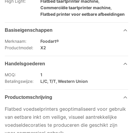
High Light:
Flatbed taartprinter machine
,
Commerciële taartprinter machine
,
Flatbed printer voor eetbare afbeeldingen
Basiseigenschappen
Merknaam:
Foodart®
Productmodel:
X2
Handelsgoederen
MOQ:
1
Betalingswijze:
L/C, T/T, Western Union
Productomschrijving
Flatbed voedselprinters geoptimaliseerd voor gebruik
van eetbare inkt om veilige, visueel aantrekkelijke
voedseldecoraties te produceren die geschikt zijn