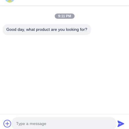
9:11 PM
Good day, what product are you looking for?
Verzend
Thuis
Producten
Videos
Over ons
Kwaliteitscontrole
Contacteer ons
nieuws
Fabrieksreis
© 2026 Wuhan Food Printing Technology Co., Ltd.. All Rights Reserved.