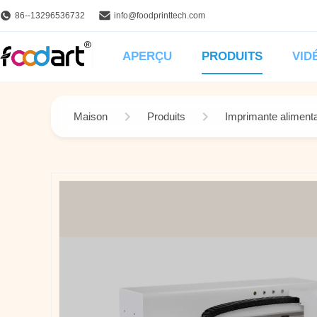
86--13296536732
info@foodprinttech.com
APERÇU
PRODUITS
VID
Maison
Produits
Imprimante alimentai