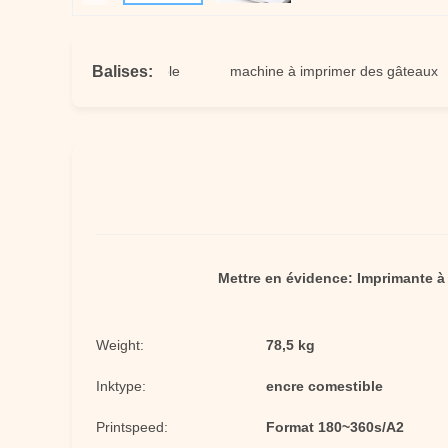
Balises:
 de papier comestible
machine à imprimer des gâteaux
Mettre en évidence:
Imprimante à
Weight:
78,5 kg
Inktype:
encre comestible
Printspeed:
Format 180~360s/A2