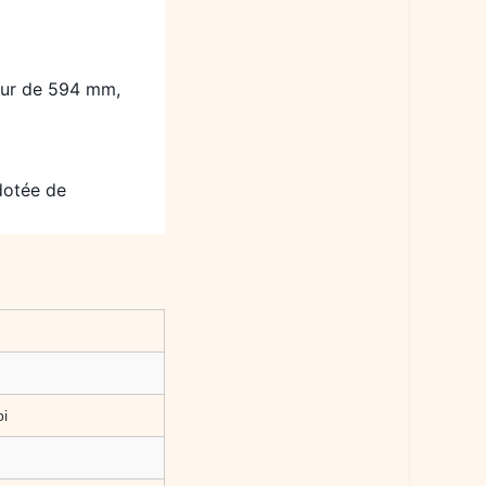
eur de 594 mm,
dotée de
i