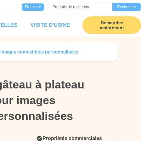
French
Recherche
Demandez
ELLES
VISITE D'USINE
maintenant
 images comestibles personnalisées
gâteau à plateau
gâteau à plateau
our images
our images
ersonnalisées
ersonnalisées
Propriétés commerciales