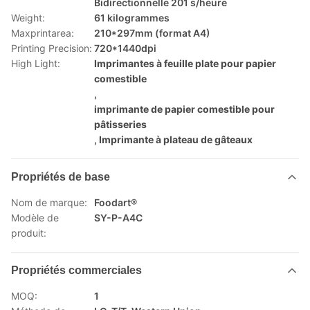
Bidirectionnelle 201 s/heure
Weight:
61 kilogrammes
Maxprintarea:
210*297mm (format A4)
Printing Precision:
720*1440dpi
High Light:
Imprimantes à feuille plate pour papier
comestible
,
imprimante de papier comestible pour
pâtisseries
,
Imprimante à plateau de gâteaux
Propriétés de base
Nom de marque:
Foodart®
Modèle de
SY-P-A4C
produit:
Propriétés commerciales
MOQ:
1