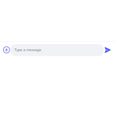
送りなさい
Photo
Video Call
ホーム
製品
ビデオ
企業情報
品質管理
お問い合わせ
ニュース
Audio Call
会社案内