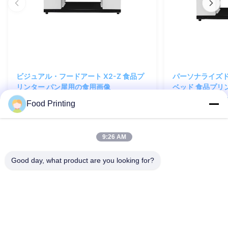
ビジュアル・フードアート X2-Z 食品プ
パーソナライズド
リンター パン屋用の食用画像
ベッド 食品プリ
像
Food Printing
今すぐ問い合わせ
今す
9:26 AM
Good day, what product are you looking for?
送信
いつでも連絡してください!