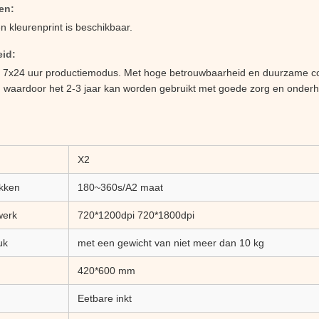
en:
n kleurenprint is beschikbaar.
id:
r 7x24 uur productiemodus. Met hoge betrouwbaarheid en duurzame c
, waardoor het 2-3 jaar kan worden gebruikt met goede zorg en onder
X2
ukken
180~360s/A2 maat
werk
720*1200dpi 720*1800dpi
uk
met een gewicht van niet meer dan 10 kg
420*600 mm
Eetbare inkt