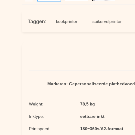
Taggen:
ocument printer
koekprinter
suikervelprinter
eetba
Markeren:
Gepersonaliseerde platbedvoeds
Weight:
78,5 kg
Inktype:
eetbare inkt
Printspeed:
180~360s/A2-formaat