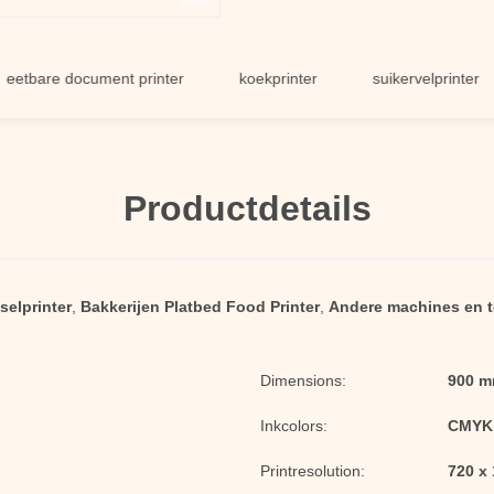
re document printer
koekprinter
suikervelprinter
Productdetails
elprinter
,
Bakkerijen Platbed Food Printer
,
Andere machines en to
Dimensions:
900 m
Inkcolors:
CMYK
Printresolution:
720 x 