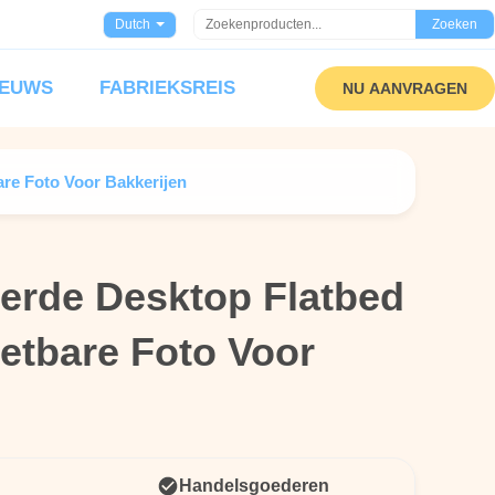
Dutch
Zoeken
IEUWS
FABRIEKSREIS
NU AANVRAGEN
are Foto Voor Bakkerijen
erde Desktop Flatbed
erde Desktop Flatbed
Eetbare Foto Voor
Eetbare Foto Voor
Handelsgoederen