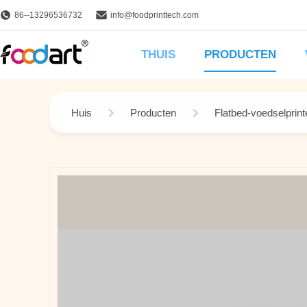
86--13296536732
info@foodprinttech.com
THUIS
PRODUCTEN
Huis
Producten
Flatbed-voedselprint