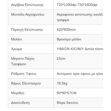
Ακρίβεια Εκτύπωσης
720*1200dpi 720*1800dpi
Μοντέλο Ακροφυσίου
Ακροφύσιο εκτύπωσης κατάλληλο 
τρόφιμα
Περιοχή Εκτύπωσης
420*600mm
Μελάνι
Βρώσιμο μελάνι
Χρώμα
Y/M/C/K-K/C/M/Y Διπλά τέσσερα 
Μέγιστο Πάχος
15cm
Τροφίμου
Ρύθμιση Ύψους
Αυτόματο όριο ύψους με ηλεκτρικ
Βάρος Εξοπλισμού
78,5kg
Μέγεθος
90*90*57CM
Διασύνδεση
Θύρα δικτύου