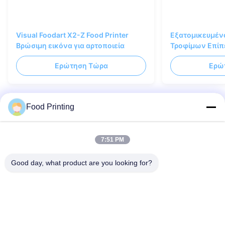
Visual Foodart X2-Z Food Printer
Εξατομικευμέν
Βρώσιμη εικόνα για αρτοποιεία
Τροφίμων Επίπ
Φούρνους με Β
Ερώτηση Τώρα
Ερώ
Food Printing
Μας ελάτε σε επαφή με
7:51 PM
Μπορείτε να επικοινωνήσετε μαζί μας οποιαδήποτε
Good day, what product are you looking for?
στιγμή!