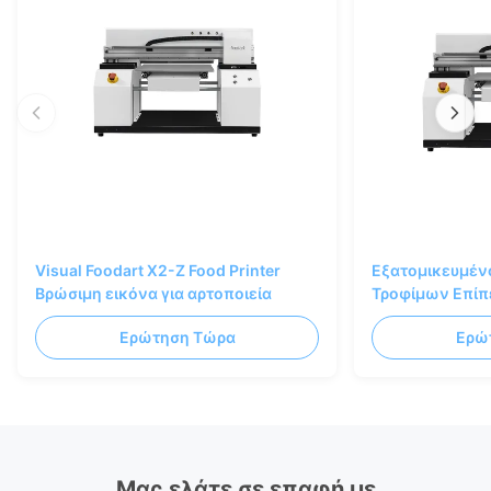
Visual Foodart X2-Z Food Printer
Εξατομικευμέν
Βρώσιμη εικόνα για αρτοποιεία
Τροφίμων Επίπ
Φούρνους με Β
Ερώτηση Τώρα
Ερώ
Μας ελάτε σε επαφή με