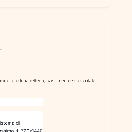
E
oduttori di panetteria, pasticceria e cioccolato
istema di
massima di 720*1440