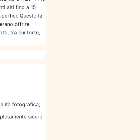
ti alti fino a 15
perfici. Questo la
erano offrire
i, tra cui torte,
lità fotografica;
mpletamente sicuro