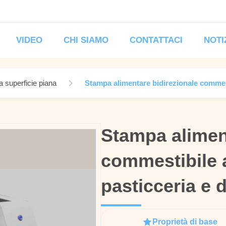
VIDEO
CHI SIAMO
CONTATTACI
NOTI
 superficie piana
Stampa alimentare bidirezionale commestib
Stampa alimen
Stampa alimen
commestibile a
commestibile a
pasticceria e d
pasticceria e d
Proprietà di base