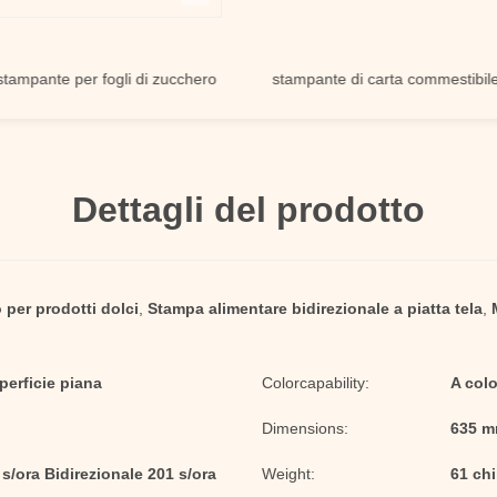
te per fogli di zucchero
stampante di carta commestibile
Dettagli del prodotto
 per prodotti dolci
,
Stampa alimentare bidirezionale a piatta tela
,
perficie piana
Colorcapability:
A col
Dimensions:
635 m
s/ora Bidirezionale 201 s/ora
Weight:
61 ch