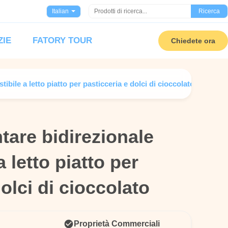
Italian
Ricerca
ZIE
FATORY TOUR
Chiedete ora
ile a letto piatto per pasticceria e dolci di cioccolato
tare bidirezionale
tare bidirezionale
 letto piatto per
 letto piatto per
olci di cioccolato
olci di cioccolato
Proprietà Commerciali