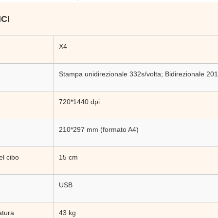
CI
X4
Stampa unidirezionale 332s/volta; Bidirezionale 201
720*1440 dpi
210*297 mm (formato A4)
l cibo
15 cm
USB
atura
43 kg