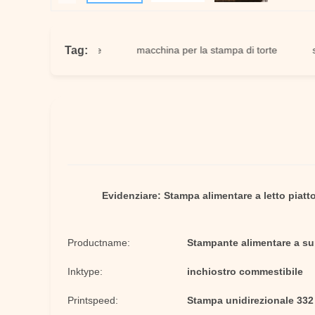
Tag:
rta commestibile
macchina per la stampa di torte
stampan
Evidenziare:
Stampa alimentare a letto piatto
Productname:
Stampante alimentare a su
Inktype:
inchiostro commestibile
Printspeed:
Stampa unidirezionale 332 