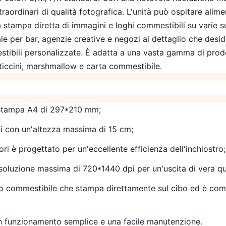
straordinari di qualità fotografica. L'unità può ospitare alimen
stampa diretta di immagini e loghi commestibili su varie su
ale per bar, agenzie creative e negozi al dettaglio che desid
ibili personalizzate. È adatta a una vasta gamma di prodott
asticcini, marshmallow e carta commestibile.
 stampa A4 di 297*210 mm;
i con un'altezza massima di 15 cm;
ori è progettato per un'eccellente efficienza dell'inchiostro;
soluzione massima di 720*1440 dpi per un'uscita di vera qua
tro commestibile che stampa direttamente sul cibo ed è co
n funzionamento semplice e una facile manutenzione.