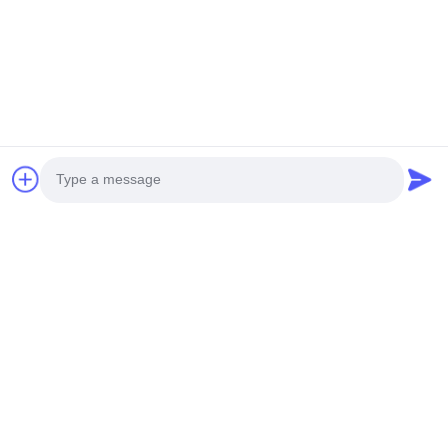
Éntrenos en contacto con
¡Puedes contactarnos en cualquier momento!
Photo
Video Call
Audio Call
Envíe