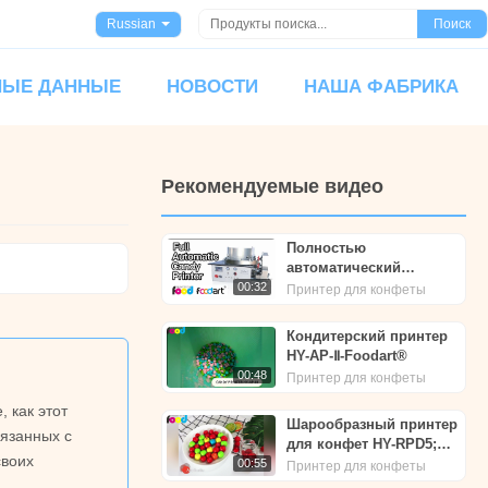
Russian
Поиск
НЫЕ ДАННЫЕ
НОВОСТИ
НАША ФАБРИКА
Рекомендуемые видео
Полностью
автоматический
принтер для конфет |
00:32
Принтер для конфеты
Принтер со
съедобными чернилами
Кондитерский принтер
| Foodart® от
HY-AP-Ⅱ-Foodart®
Foodprinttech
00:48
Принтер для конфеты
 как этот
Шарообразный принтер
вязанных с
для конфет HY-RPD5;
своих
Принтер для
00:55
Принтер для конфеты
жевательной резинки;