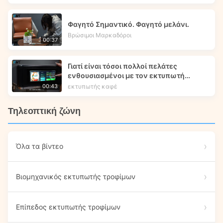
Φαγητό Σημαντικό. Φαγητό μελάνι.
Βρώσιμοι Μαρκαδόροι
00:37
Γιατί είναι τόσοι πολλοί πελάτες
ενθουσιασμένοι με τον εκτυπωτή
τροφίμων X5 μας;
εκτυπωτής καφέ
00:43
Τηλεοπτική ζώνη
Όλα τα βίντεο
Βιομηχανικός εκτυπωτής τροφίμων
Επίπεδος εκτυπωτής τροφίμων