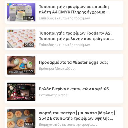
Τυποποιητής τροφίμων σε επίπεδη
πλάτη Α4 CMYK Πλήρης έγχρωμη
εκτύπωση - Foodart®
Επίπεδος εκτυπωτής τροφίμων
00:54
Τυποποιητής τροφίμων Foodart® A2,
Τυποποιητής μελάνης που τρώγεται
Τυπώνει εικόνα λουλουδιών στα
Επίπεδος εκτυπωτής τροφίμων
01:00
μακαρόνια.
Προσαρμόστε τα #Easter Eggs σας;
Βρώσιμοι Μαρκαδόροι
00:53
Ρολόι: Βιτρίνα εκτυπωτών καφέ X5
εκτυπωτής καφέ
01:07
γιορτή του πατέρα | μπισκότα βάφλας |
S542 Εκτυπωτής τροφίμων υψηλής
ταχύτητας | Foodprinttech
Βιομηχανικός εκτυπωτής τροφίμων
00:41