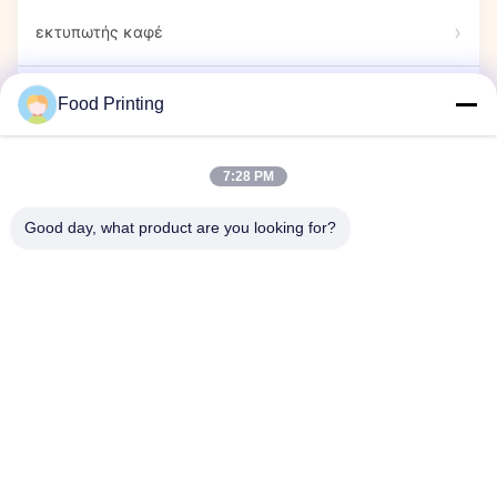
εκτυπωτής καφέ
Βρώσιμοι Μαρκαδόροι
Food Printing
Εκτυπωτής Ζαχαρωτών
7:28 PM
Good day, what product are you looking for?
εκτυπωτής κάψουλας
Έκθεση
Εταιρική εκδήλωση