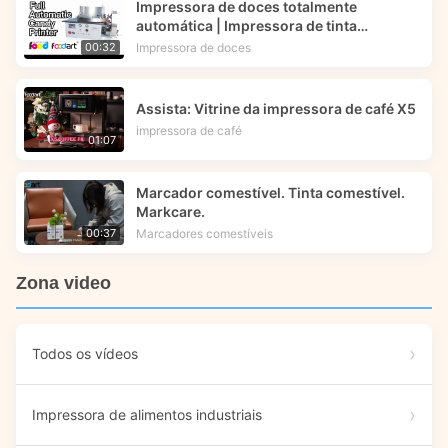
Impressora de doces totalmente
automática | Impressora de tinta
comestível | Foodart® da Foodprinttech
Impressora de doces
00:32
Assista: Vitrine da impressora de café X5
impressora de café
01:07
Marcador comestível. Tinta comestível.
Markcare.
Marcadores comestíveis
00:37
Zona video
Todos os vídeos
Impressora de alimentos industriais