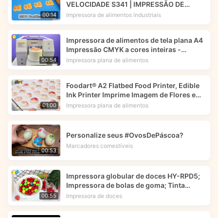
VELOCIDADE S341 | IMPRESSÃO DE
BISCOITOS | IMPRESSORA DE TINTA
Impressora de alimentos industriais
00:14
COMESTÍVEL | Foodart® da Foodprinttech
Impressora de alimentos de tela plana A4
Impressão CMYK a cores inteiras -
Foodart®
Impressora plana de alimentos
00:54
Foodart® A2 Flatbed Food Printer, Edible
Ink Printer Imprime Imagem de Flores em
Macarrões.
Impressora plana de alimentos
01:00
Personalize seus #OvosDePáscoa?
Marcadores comestíveis
00:53
Impressora globular de doces HY-RPD5;
Impressora de bolas de goma; Tinta
comestível -- Foodart®
Impressora de doces
00:55