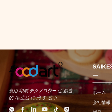
SAIK
ー
食用 印刷 テクノロジー は 創造
ホーム
的 な 生活 に 光 を 放つ
会社情報