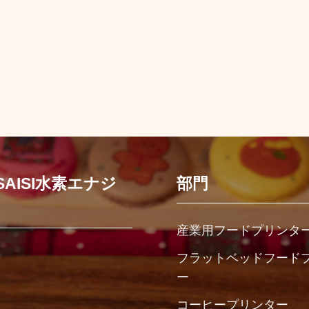
ESAISI水素エナジ
部門
産業用フードプリンタ
フラットベッドフード
ー
コーヒープリンター