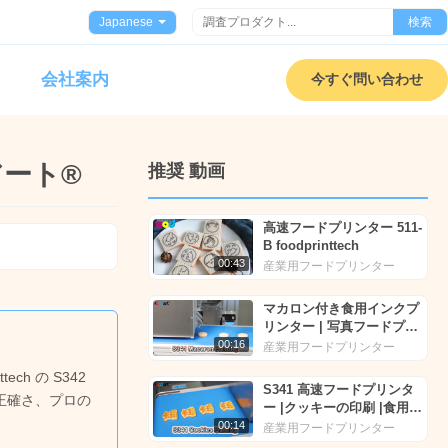
Japanese
検索
会社案内
今すぐ問い合わせ
アート®
推奨 動画
高速フードプリンター 511-
B foodprinttech
00:43
産業用フードプリンター
マカロン付き食用インクプ
リンター | 写真フードプリ
ントテック |フードアート
00:16
産業用フードプリンター
®
h の S342
S341 高速フードプリンタ
正確さ、プロの
ー |クッキーの印刷 |食用イ
ンクプリンター |
00:14
産業用フードプリンター
Foodprinttech の