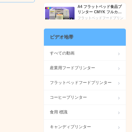
Foodart®
A4 フラットベッド食品プ
リンター CMYK フルカラ
ー印刷 - Foodart®
フラットベッドフードプリン
00:54
ター
フードアート® A2 フラッ
ビデオ地帯
トベッドフードプリンタ
ー、食用インクプリンター
フラットベッドフードプリン
01:00
マカロンに花の画像を印刷
ター
すべての動画
| Foodprinttech
#イースターエッグをカス
産業用フードプリンター
タマイズする?
00:53
食用 標識
フラットベッドフードプリンター
球状キャンディプリンター
HY-RPD5 ゴムボールプリ
コーヒープリンター
ンター 食用インク -
00:55
キャンディプリンター
Foodart®
食用 標識
全自動キャンディプリンタ
ー |食用インクプリンター |
Foodprinttech の
00:32
キャンディプリンター
キャンディプリンター
Foodart®