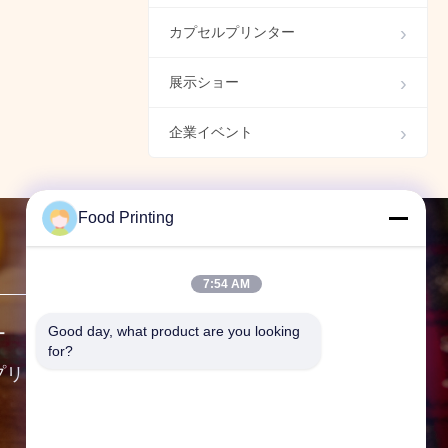
見る: X5 コーヒー プリン
カプセルプリンター
ター ショーケース
01:07
コーヒープリンター
展示ショー
食品マーカー 食品インク
マークケア
企業イベント
00:37
食用 標識
Food Printing
送信
7:54 AM
Good day, what product are you looking 
ー
住所:
F19,Bldg. 9 広州本部国
for?
際,No. 62 広州大通り,武漢,湖北
プリンタ
州,中国
テレ:
86--13296536732