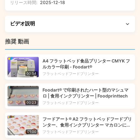
リリース時間:
2025-12-18
ビデオ説明
このウォークスルーでは、Foodprinttech が創造的な動物の
推奨 動画
クッキーでこどもの日をどのように祝うかを紹介します。こ
れらの楽しくて子供向けのおやつをデザインして準備する段
A4 フラットベッド食品プリンター CMYK フ
階的なプロセスを見て、使用される材料と技術について学
ルカラー印刷 - Foodart®
び、これらのアイデアがどのように子供や家族にとって楽し
フラットベッドフードプリンター
00:54
く思い出に残る体験に変換されるかを発見します。
Foodart® で印刷されたハート型のマシュマ
ロ | 食用インクプリンター | Foodprinttech
フラットベッドフードプリンター
00:23
フードアート® A2 フラットベッドフードプリ
ンター、食用インクプリンター マカロンに花
の画像を印刷 | Foodprinttech
フラットベッドフードプリンター
01:00