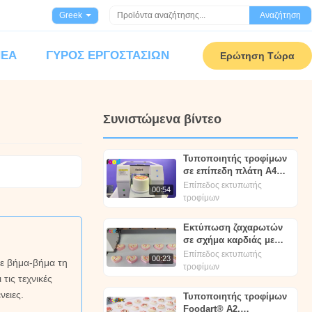
Greek
Αναζήτηση
ΝΈΑ
ΓΎΡΟΣ ΕΡΓΟΣΤΑΣΊΩΝ
Ερώτηση Τώρα
Συνιστώμενα βίντεο
Τυποποιητής τροφίμων
σε επίπεδη πλάτη Α4
CMYK Πλήρης έγχρωμη
Επίπεδος εκτυπωτής
00:54
εκτύπωση - Foodart®
τροφίμων
Εκτύπωση ζαχαρωτών
σε σχήμα καρδιάς με
Foodart® | Εκτυπωτής
Επίπεδος εκτυπωτής
00:23
τε βήμα-βήμα τη
βρώσιμου μελανιού |
τροφίμων
Foodprinttech
τις τεχνικές
νειες.
Τυποποιητής τροφίμων
Foodart® A2,