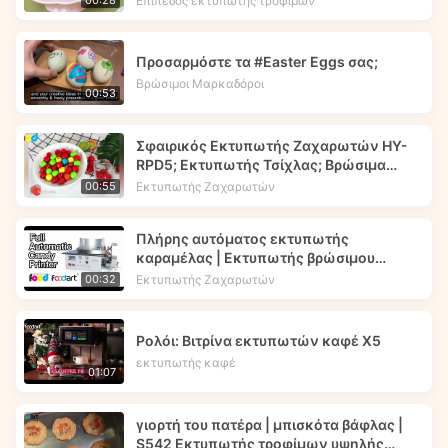
Επίπεδος εκτυπωτής τροφίμων
00:28
Προσαρμόστε τα #Easter Eggs σας;
Βρώσιμοι Μαρκαδόροι
00:53
Σφαιρικός Εκτυπωτής Ζαχαρωτών HY-
RPD5; Εκτυπωτής Τσίχλας; Βρώσιμα
μελάνια -- Foodart®
Εκτυπωτής Ζαχαρωτών
00:55
Πλήρης αυτόματος εκτυπωτής
καραμέλας | Εκτυπωτής βρώσιμου
μελανιού | Foodart® από την
Εκτυπωτής Ζαχαρωτών
00:32
Foodprinttech
Ρολόι: Βιτρίνα εκτυπωτών καφέ X5
εκτυπωτής καφέ
01:07
γιορτή του πατέρα | μπισκότα βάφλας |
S542 Εκτυπωτής τροφίμων υψηλής