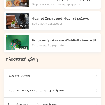
ταχύτητας | Foodprinttech
Βιομηχανικός εκτυπωτής τροφίμων
00:41
Φαγητό Σημαντικό. Φαγητό μελάνι.
Βρώσιμοι Μαρκαδόροι
00:37
Εκτυπωτής γλυκών HY-AP-III-Foodart®
Εκτυπωτής Ζαχαρωτών
00:48
Τηλεοπτική ζώνη
Όλα τα βίντεο
Βιομηχανικός εκτυπωτής τροφίμων
Επίπεδος εκτυπωτής τροφίμων