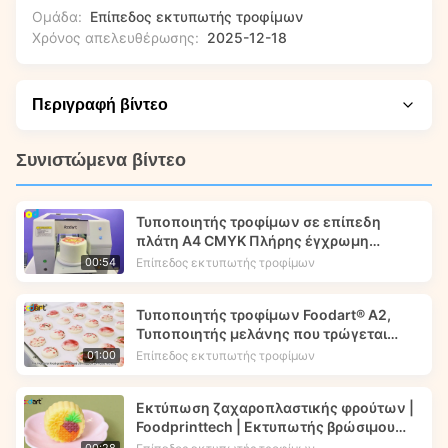
Ομάδα:
Επίπεδος εκτυπωτής τροφίμων
Χρόνος απελευθέρωσης:
2025-12-18
Περιγραφή βίντεο
Σκέφτεστε να προσθέσετε προσαρμοσμένες βρώσιμες
Συνιστώμενα βίντεο
εκτυπώσεις στα προϊόντα διατροφής σας; Σε αυτό το βίντεο,
δείχνουμε πώς να δημιουργήσετε όμορφα λεπτομερή
Τυποποιητής τροφίμων σε επίπεδη
marshmallows σε σχήμα καρδιάς χρησιμοποιώντας τον
πλάτη Α4 CMYK Πλήρης έγχρωμη
εκτυπωτή βρώσιμου μελανιού Foodart® από την
εκτύπωση - Foodart®
Επίπεδος εκτυπωτής τροφίμων
00:54
Foodprinttech. Θα δείτε την πλήρη διαδικασία εκτύπωσης,
θα μάθετε βασικές συμβουλές ρύθμισης και θα ανακαλύψετε
Τυποποιητής τροφίμων Foodart® A2,
πώς αυτή η τεχνολογία μπορεί να βελτιώσει τις βρώσιμες
Τυποποιητής μελάνης που τρώγεται
δημιουργίες σας για ειδικές εκδηλώσεις ή προσφορές
Τυπώνει εικόνα λουλουδιών στα
Επίπεδος εκτυπωτής τροφίμων
01:00
λιανικής.
μακαρόνια.
Εκτύπωση ζαχαροπλαστικής φρούτων |
Foodprinttech | Εκτυπωτής βρώσιμου
μελανιού