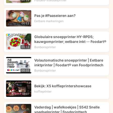
Flatbed-voedselprinter
00:28
Pas je #Paaseieren aan?
Eetbare markeringen
00:53
Globulaire snoepprinter HY-RPD5;
kauwgomprinter; eetbare inkt -- Foodart®
Bonbonsprinter
00:55
Volautomatische snoepprinter | Eetbare
inktprinter | Foodart® van Foodprinttech
Bonbonsprinter
00:32
Bekijk: X5 koffieprintershowcase
koffieprinter
01:07
Vaderdag | wafelkoekjes | S542 Snelle
voedselprinter | Foodprinttech