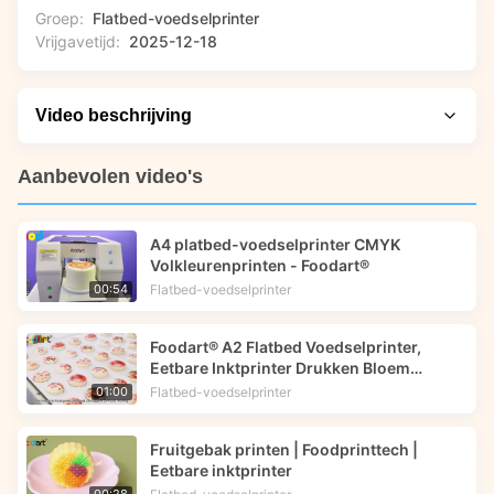
Groep:
Flatbed-voedselprinter
Vrijgavetijd:
2025-12-18
Video beschrijving
Denkt u erover om op maat gemaakte eetbare prints toe te
Aanbevolen video's
voegen aan uw voedingsproducten? In deze video laten we
zien hoe je prachtig gedetailleerde hartvormige
A4 platbed-voedselprinter CMYK
marshmallows kunt maken met de Foodart® eetbare
Volkleurenprinten - Foodart®
inktprinter van Foodprinttech. U ziet het volledige
Flatbed-voedselprinter
00:54
drukproces, leert belangrijke installatietips en ontdekt hoe
deze technologie uw eetbare creaties voor speciale
Foodart® A2 Flatbed Voedselprinter,
evenementen of winkelaanbiedingen kan verbeteren.
Eetbare Inktprinter Drukken Bloem
Afbeelding op Macarons | Foodprinttech
Flatbed-voedselprinter
01:00
Fruitgebak printen | Foodprinttech |
Eetbare inktprinter