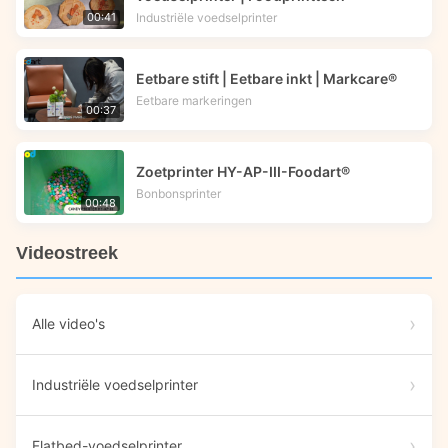
Industriële voedselprinter
00:41
Eetbare stift | Eetbare inkt | Markcare®
Eetbare markeringen
00:37
Zoetprinter HY-AP-III-Foodart®
Bonbonsprinter
00:48
Videostreek
Alle video's
Industriële voedselprinter
Flatbed-voedselprinter