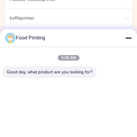
koffieprinter
Eetbare markeringen
Food Printing
Bonbonsprinter
5:28 AM
Good day, what product are you looking for?
capsule printer
Uitstalling Show
Bedrijfsfeest