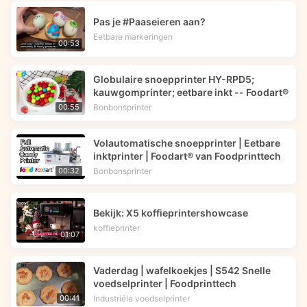
Pas je #Paaseieren aan?
Eetbare markeringen
00:53
Globulaire snoepprinter HY-RPD5;
kauwgomprinter; eetbare inkt -- Foodart®
Bonbonsprinter
00:55
Volautomatische snoepprinter | Eetbare
inktprinter | Foodart® van Foodprinttech
Bonbonsprinter
00:32
Bekijk: X5 koffieprintershowcase
koffieprinter
01:07
Vaderdag | wafelkoekjes | S542 Snelle
voedselprinter | Foodprinttech
Industriële voedselprinter
00:41