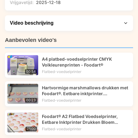
Vrijgavetijd:
2025-12-18
Video beschrijving
Laten we erin duiken: deze oplossing in actie zien en de
Aanbevolen video's
belangrijkste momenten opmerken. In deze video
onderzoeken we hoe de eetbare inktprinter van
A4 platbed-voedselprinter CMYK
Foodprinttech de decoratie van fruitgebakjes met precisie en
Volkleurenprinten - Foodart®
creativiteit transformeert. Bekijk een live demonstratie van
Flatbed-voedselprinter
00:54
het drukproces, leer meer over de technologie achter
eetbare inkten en ontdek hoe bedrijven hun
Hartvormige marshmallows drukken met
voedselpresentatie kunnen verbeteren om de
Foodart®. Eetbare inktprinter.
aantrekkelijkheid van hun klanten te vergroten.
Foodprinttech.
Flatbed-voedselprinter
00:23
Foodart® A2 Flatbed Voedselprinter,
Eetbare Inktprinter Drukken Bloem
Afbeelding op Macarons | Foodprinttech
Flatbed-voedselprinter
01:00