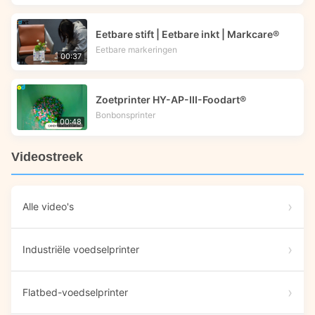
Eetbare stift | Eetbare inkt | Markcare®
Eetbare markeringen
00:37
Zoetprinter HY-AP-III-Foodart®
Bonbonsprinter
00:48
Videostreek
Alle video's
Industriële voedselprinter
Flatbed-voedselprinter