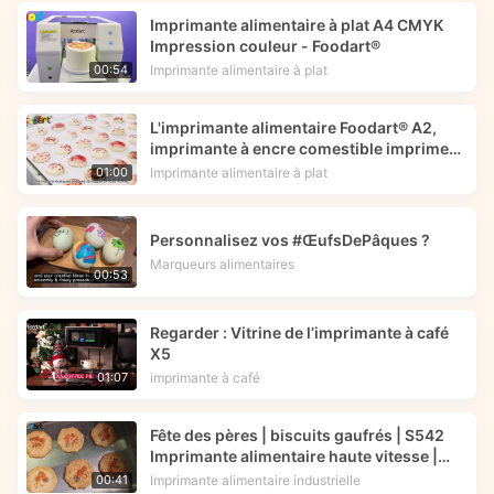
Imprimante alimentaire à plat A4 CMYK
Impression couleur - Foodart®
Imprimante alimentaire à plat
00:54
L'imprimante alimentaire Foodart® A2,
imprimante à encre comestible imprime
une image de fleur sur des macarons.
Imprimante alimentaire à plat
01:00
Personnalisez vos #ŒufsDePâques ?
Marqueurs alimentaires
00:53
Regarder : Vitrine de l’imprimante à café
X5
imprimante à café
01:07
Fête des pères | biscuits gaufrés | S542
Imprimante alimentaire haute vitesse |
Technologie d'impression alimentaire
Imprimante alimentaire industrielle
00:41