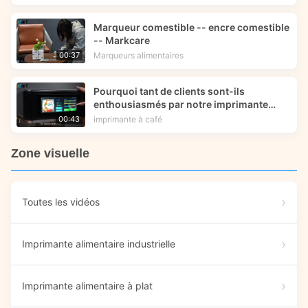
Marqueur comestible -- encre comestible
-- Markcare
Marqueurs alimentaires
00:37
Pourquoi tant de clients sont-ils
enthousiasmés par notre imprimante
alimentaire X5 ?
imprimante à café
00:43
Zone visuelle
Toutes les vidéos
Imprimante alimentaire industrielle
Imprimante alimentaire à plat