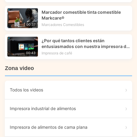
Marcador comestible tinta comestible
Markcare®
Marcadores Comestibles
00:37
¿Por qué tantos clientes están
entusiasmados con nuestra impresora de
alimentos X5?
Impresora de café
00:43
Zona video
Todos los videos
Impresora industrial de alimentos
Impresora de alimentos de cama plana