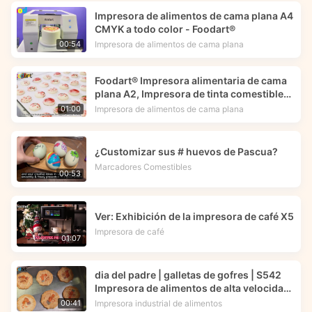
Impresora de alimentos de cama plana A4
CMYK a todo color - Foodart®
Impresora de alimentos de cama plana
00:54
Foodart® Impresora alimentaria de cama
plana A2, Impresora de tinta comestible
imprime imágenes de flores en macarons
Impresora de alimentos de cama plana
01:00
| Foodprinttech
¿Customizar sus # huevos de Pascua?
Marcadores Comestibles
00:53
Ver: Exhibición de la impresora de café X5
Impresora de café
01:07
dia del padre | galletas de gofres | S542
Impresora de alimentos de alta velocidad |
Tecnología de impresión alimentaria
Impresora industrial de alimentos
00:41